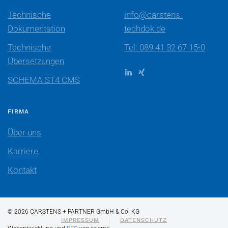
Technische
info@carstens-
Dokumentation
techdok.de
Technische
Tel: 089 41 32 67 15-0
Übersetzungen
SCHEMA ST4 CMS
FIRMA
Über uns
Karriere
Kontakt
©
2026
CARSTENS + PARTNER GmbH & Co. KG
IMPRESSUM
DATENSCHUTZ